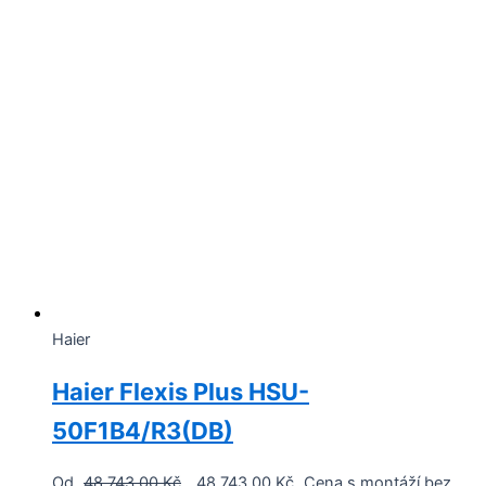
Haier
Haier Flexis Plus HSU-
50F1B4/R3(DB)
Od
48 743,00
Kč
48 743,00
Kč
Cena s montáží bez