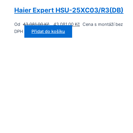
Haier Expert HSU-25XC03/R3(DB)
Od
43 081,00
Kč
43 081,00
Kč
Cena s montáží bez
DPH
Přidat do košíku