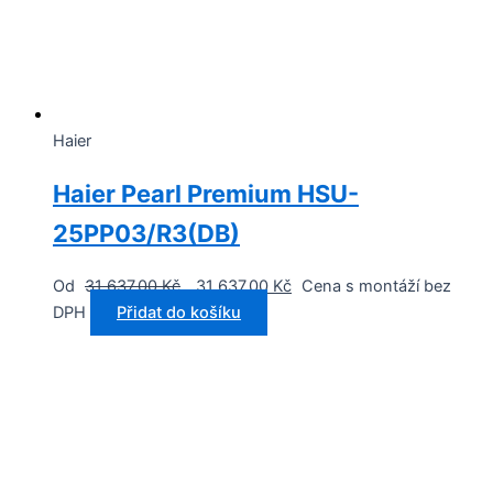
Haier
Haier Pearl Premium HSU-
25PP03/R3(DB)
Od
31 637,00
Kč
31 637,00
Kč
Cena s montáží bez
DPH
Přidat do košíku