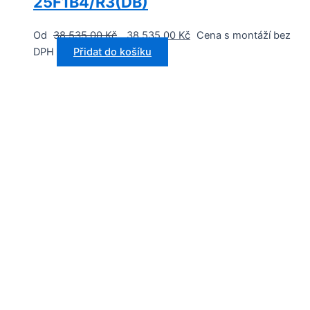
25F1B4/R3(DB)
Od
38 535,00
Kč
38 535,00
Kč
Cena s montáží bez
DPH
Přidat do košíku