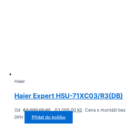
Haier
Haier Expert HSU-71XC03/R3(DB)
Od
63 099,00
Kč
63 099,00
Kč
Cena s montáží bez
DPH
Přidat do košíku