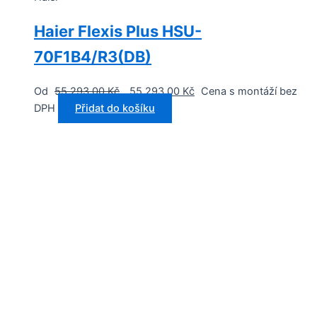
Haier Flexis Plus HSU-
70F1B4/R3(DB)
Od
55 293,00
Kč
55 293,00
Kč
Cena s montáží bez
DPH
Přidat do košíku