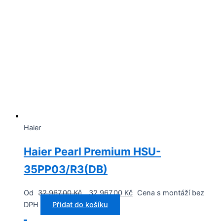
Haier
Haier Pearl Premium HSU-
35PP03/R3(DB)
Od
32 967,00
Kč
32 967,00
Kč
Cena s montáží bez
DPH
Přidat do košíku