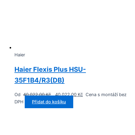
Haier
Haier Flexis Plus HSU-
35F1B4/R3(DB)
Od
40 022,00
Kč
40 022,00
Kč
Cena s montáží bez
DPH
Přidat do košíku