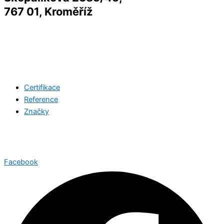
767 01, Kroměříž
Certifikace
Reference
Značky
©2026 Všechna práva vyhrazena
Jotron.net
| Created with
by
Web-Liska.cz
Facebook