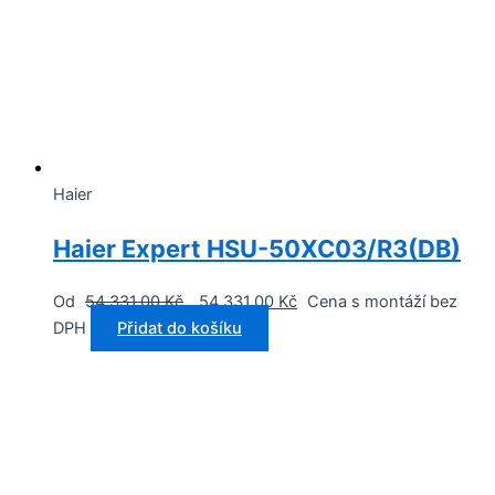
Haier
Haier Expert HSU-50XC03/R3(DB)
Od
54 331,00
Kč
54 331,00
Kč
Cena s montáží bez
DPH
Přidat do košíku