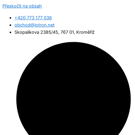
Přeskočit na obsah
+420 773 177 036
obchod@jotron.net
Skopalíkova 2385/45, 767 01, Kroměříž