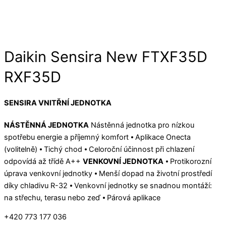
Daikin Sensira New FTXF35D
RXF35D
SENSIRA VNITŘNÍ JEDNOTKA
NÁSTĚNNÁ JEDNOTKA
Nástěnná jednotka pro nízkou
spotřebu energie a příjemný komfort ⦁ Aplikace Onecta
(volitelně) ⦁ Tichý chod ⦁ Celoroční účinnost při chlazení
odpovídá až třídě A++
VENKOVNÍ JEDNOTKA
⦁ Protikorozní
úprava venkovní jednotky ⦁ Menší dopad na životní prostředí
díky chladivu R-32 ⦁ Venkovní jednotky se snadnou montáží:
na střechu, terasu nebo zeď ⦁ Párová aplikace
+420 773 177 036