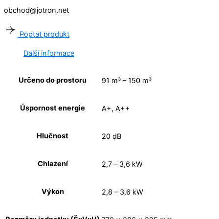
obchod@jotron.net
Poptat produkt
Další informace
Určeno do prostoru
91 m³ – 150 m³
Úspornost energie
A+, A++
Hlučnost
20 dB
Chlazení
2,7 – 3,6 kW
Výkon
2,8 – 3,6 kW