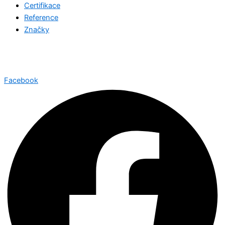
Certifikace
Reference
Značky
©2026 Všechna práva vyhrazena
Jotron.net
| Created with
by
Web-Liska.cz
Facebook