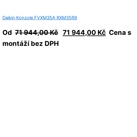
Daikin Konzole FVXM35А RXM35R9
Od
71 944,00
Kč
71 944,00
Kč
Cena s
montáží bez DPH