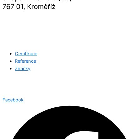
767 01, Kroměříž
Certifikace
Reference
Značky
©2026 Všechna práva vyhrazena
Jotron.net
| Created with
by
Web-Liska.cz
Facebook