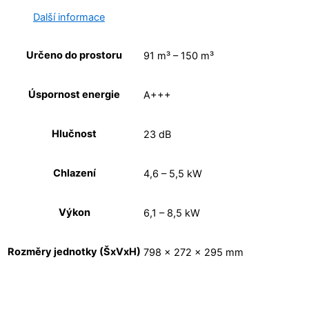
Další informace
Určeno do prostoru
91 m³ – 150 m³
Úspornost energie
A+++
Hlučnost
23 dB
Chlazení
4,6 – 5,5 kW
Výkon
6,1 – 8,5 kW
Rozměry jednotky (ŠxVxH)
798 x 272 x 295 mm