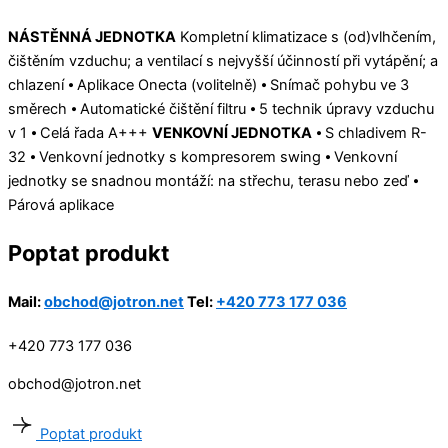
NÁSTĚNNÁ JEDNOTKA
Kompletní klimatizace s (od)vlhčením,
čištěním vzduchu; a ventilací s nejvyšší účinností při vytápění; a
chlazení ⦁ Aplikace Onecta (volitelně) ⦁ Snímač pohybu ve 3
směrech ⦁ Automatické čištění filtru ⦁ 5 technik úpravy vzduchu
v 1 ⦁ Celá řada A+++
VENKOVNÍ JEDNOTKA
⦁ S chladivem R-
32 ⦁ Venkovní jednotky s kompresorem swing ⦁ Venkovní
jednotky se snadnou montáží: na střechu, terasu nebo zeď ⦁
Párová aplikace
Poptat produkt
Mail:
obchod@jotron.net
Tel:
+420 773 177 036
+420 773 177 036
obchod@jotron.net
Poptat produkt