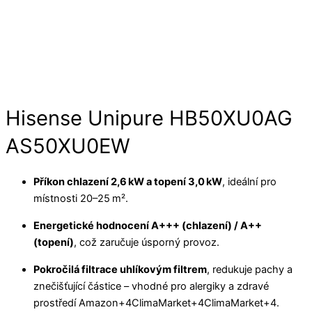
Hisense Unipure HB50XU0AG
AS50XU0EW
Příkon chlazení 2,6 kW a topení 3,0 kW
, ideální pro
místnosti 20–25 m².
Energetické hodnocení A+++ (chlazení) / A++
(topení)
, což zaručuje úsporný provoz.
Pokročilá filtrace uhlíkovým filtrem
, redukuje pachy a
znečišťující částice – vhodné pro alergiky a zdravé
prostředí
Amazon
+4
ClimaMarket
+4
ClimaMarket
+4
.