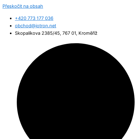
Přeskočit na obsah
+420 773 177 036
obchod@jotron.net
Skopalíkova 2385/45, 767 01, Kroměříž