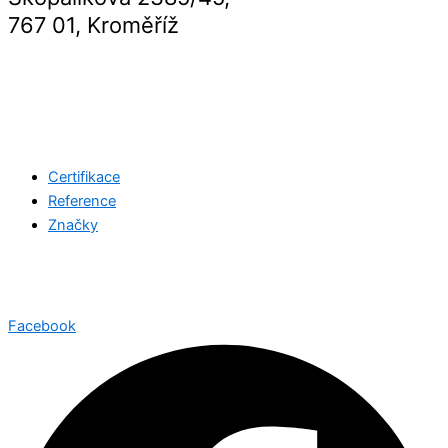
767 01, Kroměříž
Certifikace
Reference
Značky
©2026 Všechna práva vyhrazena
Jotron.net
| Created with
by
Web-Liska.cz
Facebook