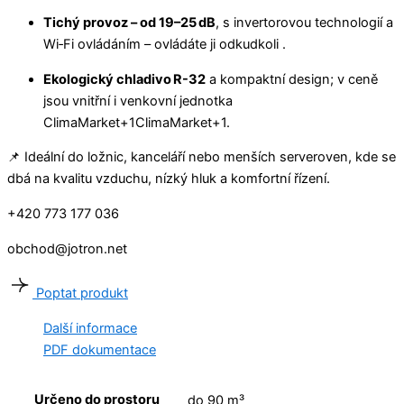
Tichý provoz – od 19–25 dB
, s invertorovou technologií a
Wi‑Fi ovládáním – ovládáte ji odkudkoli
.
Ekologický chladivo R-32
a kompaktní design; v ceně
jsou vnitřní i venkovní jednotka
ClimaMarket
+1
ClimaMarket
+1
.
📌 Ideální do ložnic, kanceláří nebo menších serveroven, kde se
dbá na kvalitu vzduchu, nízký hluk a komfortní řízení.
+420 773 177 036
obchod@jotron.net
Poptat produkt
Další informace
PDF dokumentace
Určeno do prostoru
do 90 m³