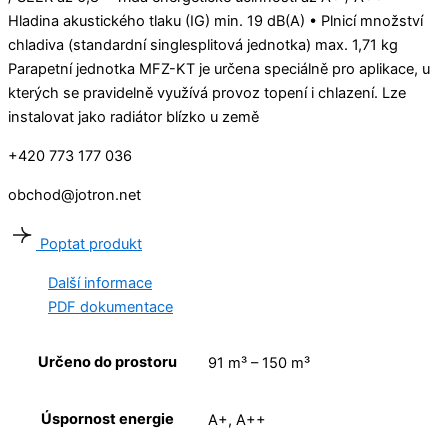
Hladina akustického tlaku (IG) min. 19 dB(A) • Plnicí množství
chladiva (standardní singlesplitová jednotka) max. 1,71 kg
Parapetní jednotka MFZ-KT je určena speciálně pro aplikace, u
kterých se pravidelně využívá provoz topení i chlazení. Lze
instalovat jako radiátor blízko u země
+420 773 177 036
obchod@jotron.net
Poptat produkt
Další informace
PDF dokumentace
Určeno do prostoru
91 m³ – 150 m³
Úspornost energie
A+, A++