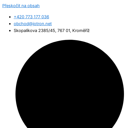
Přeskočit na obsah
+420 773 177 036
obchod@jotron.net
Skopalíkova 2385/45, 767 01, Kroměříž