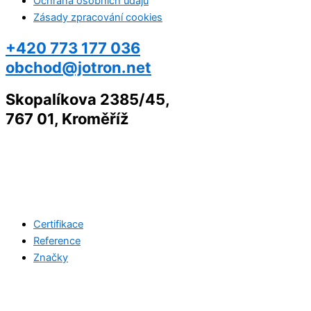
Ochrana osobních údajů
Zásady zpracování cookies
+420 773 177 036
obchod@jotron.net
Skopalíkova 2385/45,
767 01, Kroměříž
Certifikace
Reference
Značky
©2026 Všechna práva vyhrazena
Jotron.net
| Created with
by
Web-Liska.cz