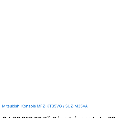
Mitsubishi Konzole MFZ-KT35VG / SUZ-M35VA