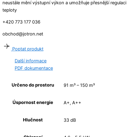
neustále mění výstupní výkon a umožňuje přesnější regulaci
teploty
+420 773 177 036
obchod@jotron.net
Poptat produkt
Další informace
PDF dokumentace
Určeno do prostoru
91 m³ – 150 m³
Úspornost energie
A+, A++
Hlučnost
33 dB