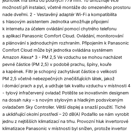
jednotek má šířku od pouhých 779 mm. To umožňuje více
možností při instalaci, včetně montáže do omezeného prostoru
nade dveřmi. 2 - Vestavěný adaptér Wi-Fi a kompatibilita
s hlasovým asistentem Jednotka umožňuje připojení
k internetu za účelem ovládání pomocí chytrého telefonu
s aplikací Panasonic Comfort Cloud. Ovládání, monitorování
a plánování s jednoduchým rozhraním. Připojením k Panasonic
Comfort Cloud může být jednotka ovládána systémem
Amazon Alexa* 3 - PM 2,5 Ve vzduchu se mohou nacházet
pevné částice (PM 2,5) v podobě prachu, špíny, kouře
a kapének. Filtr je schopný zachytávat částice o velikosti
PM 2,5 včetně nebezpečných znečišťujících látek, jakož
i domácí prach a pyl, a udržuje tak kvalitu vzduchu v místnosti 4
- tylový infračervený ovladač Potěšte se inovativním designem
na dosah ruky – s novým stylovým a hladkým podsvíceným
ovladačem Sky Controller. Větší displej a snazší použití. Tiché
a uklidňující okolní prostředí – 20 dB(A) Podařilo se nám vyrobit
jednu z nejtišších klimatizací na trhu. Provozní hluk invertorové
klimatizace Panasonic v místnosti byl snížen, protože invertor