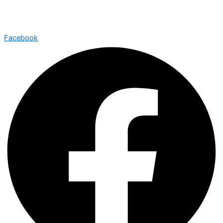
©2026 Všechna práva vyhrazena
Jotron.net
| Created with
by
Web-Liska.cz
Facebook