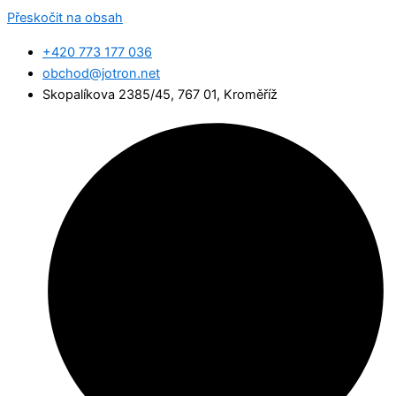
Přeskočit na obsah
+420 773 177 036
obchod@jotron.net
Skopalíkova 2385/45, 767 01, Kroměříž