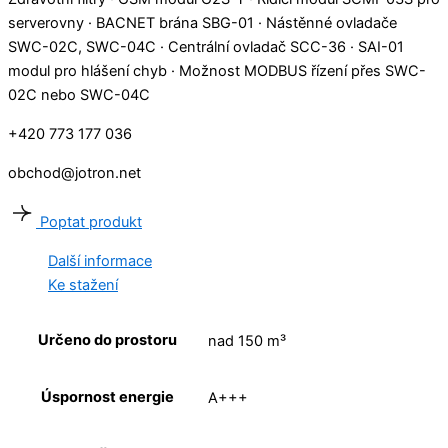
serverovny · BACNET brána SBG-01 · Nástěnné ovladače
SWC-02C, SWC-04C · Centrální ovladač SCC-36 · SAI-01
modul pro hlášení chyb · Možnost MODBUS řízení přes SWC-
02C nebo SWC-04C
+420 773 177 036
obchod@jotron.net
Poptat produkt
Další informace
Ke stažení
Určeno do prostoru
nad 150 m³
Úspornost energie
A+++