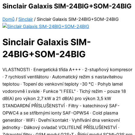
Sinclair Galaxis SIM-24BIG+SOM-24BIG
Domů
/
Sinclair
/ Sinclair Galaxis SIM-24BIG+SOM-24BIG
Sinclair Galaxis SIM-
24BIG+SOM-24BIG
VLASTNOSTI · Energetická třída A+++ · 2-stupňový kompresor
· 7 rychlostí ventilátoru · Automatický režim s nastavitelnou
teplotou · Topení do venkovní teploty -30 °C · Pohyb lamel
vodorovně i svisle · Funkce "I FEEL" · Tichý režim - pouze 18
dB(A) pro výkon 2,7 kW a 21 dB(A) pro výkon 3,5 kW
STANDARDNÍ PŘÍSLUŠENSTVÍ · Filtry - katechinový SAF-
OPWC4 a se stříbrnými ionty SAF-OPWS4 · Cold plasma
generátor · WiFi · Dveřní kontakt · Vyhřívání dna venkovní
jednotky · Dálkový ovladač VOLITELNÉ PŘÍSLUŠENSTVÍ ·
Zdravotní filtry · GSM modul G2S-T · Řídící modul SCMI-03S pro