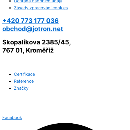
Ochrana osobních údajů
Zásady zpracování cookies
+420 773 177 036
obchod@jotron.net
Skopalíkova 2385/45,
767 01, Kroměříž
Certifikace
Reference
Značky
©2026 Všechna práva vyhrazena
Jotron.net
| Created with
by
Web-Liska.cz
Facebook