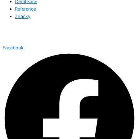
Certifikace
Reference
Značky
©2026 Všechna práva vyhrazena
Jotron.net
| Created with
by
Web-Liska.cz
Facebook