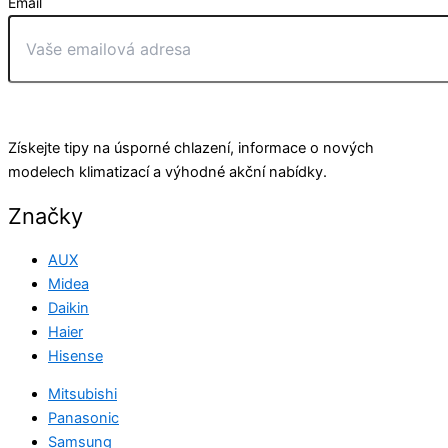
Email
Odeslat
Získejte tipy na úsporné chlazení, informace o nových
modelech klimatizací a výhodné akční nabídky.
Značky
AUX
Midea
Daikin
Haier
Hisense
Mitsubishi
Panasonic
Samsung