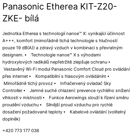
Panasonic Etherea KIT-Z20-
ZKE- bílá
Jednotka Etherea s technologií nanoe™ X: vynikající účinnost
A+++, komfort (mimořádně tichá technologie s hlučností
pouze 19 dB(A)) a zdravý vzduch v kombinaci s převratným
designem. ⦁ Technologie nanoe™ X s výhodami
hydroxylových radikálů nepřetržitě zlepšuje ochranu ⦁
Vestavěný Wi-Fi modul Panasonic Comfort Cloud pro ovládání
přes internet ⦁ Kompatibilní s hlasovým ovládáním ⦁
Mimořádně tichý provoz ⦁ Infračervený ovladač Sky
Controller ⦁ Jemné suché chlazení: prevence rychlého snížení
vlhkosti v místnosti ⦁ Funkce Aerowings slouží k řízení směru
proudění vzduchu ⦁ Silnější proud vzduchu pro rychlé
dosažení požadované teploty ⦁ Kabelové ovládání (volitelný
doplněk)
+420 773 177 036