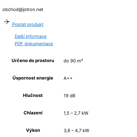
obchod@jotron.net
Poptat produkt
Další informace
PDF dokumentace
Určeno do prostoru
do 90 m³
Úspornost energie
A++
Hlučnost
19 dB
Chlazení
1,5 – 2,7 kW
Výkon
3,6 – 4,7 kW